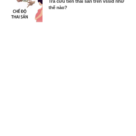
Tra cứu tiền thai sản trên vssid như
thế nào?