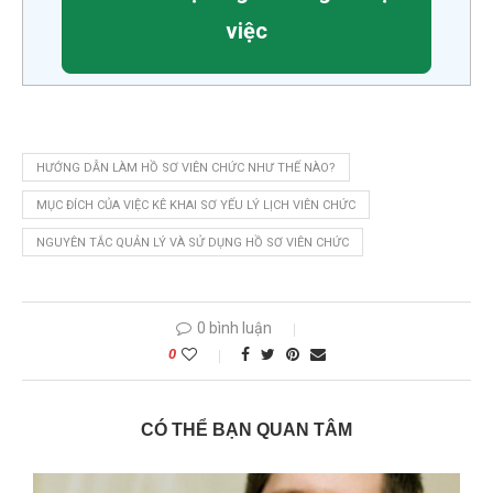
việc
HƯỚNG DẪN LÀM HỒ SƠ VIÊN CHỨC NHƯ THẾ NÀO?
MỤC ĐÍCH CỦA VIỆC KÊ KHAI SƠ YẾU LÝ LỊCH VIÊN CHỨC
NGUYÊN TẮC QUẢN LÝ VÀ SỬ DỤNG HỒ SƠ VIÊN CHỨC
0 bình luận
0
CÓ THỂ BẠN QUAN TÂM