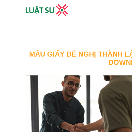
MẪU GIẤY ĐỀ NGHỊ THÀNH L
DOWN