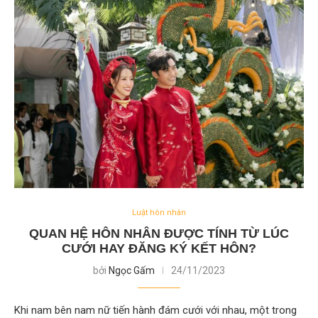
Luật hôn nhân
QUAN HỆ HÔN NHÂN ĐƯỢC TÍNH TỪ LÚC
CƯỚI HAY ĐĂNG KÝ KẾT HÔN?
bởi
Ngọc Gấm
24/11/2023
Khi nam bên nam nữ tiến hành đám cưới với nhau, một trong