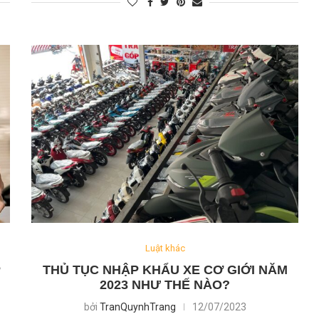
Luật khác
P
THỦ TỤC NHẬP KHẨU XE CƠ GIỚI NĂM
2023 NHƯ THẾ NÀO?
bởi
TranQuynhTrang
12/07/2023