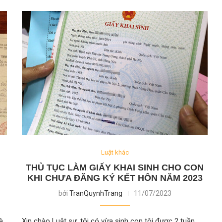
Luật khác
THỦ TỤC LÀM GIẤY KHAI SINH CHO CON
KHI CHƯA ĐĂNG KÝ KẾT HÔN NĂM 2023
bởi
TranQuynhTrang
11/07/2023
à
Xin chào Luật sư, tôi có vừa sinh con tôi được 2 tuần,