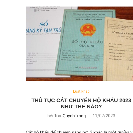
Luật khác
THỦ TỤC CẮT CHUYỂN HỘ KHẨU 2023
NHƯ THẾ NÀO?
bởi
TranQuynhTrang
11/07/2023
Cắt hộ khẩu để chuyển sang nơi ở khác là một quyền v