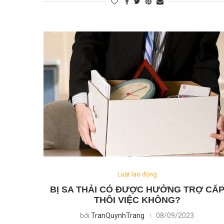
Luật lao động
BỊ SA THẢI CÓ ĐƯỢC HƯỞNG TRỢ CẤ
THÔI VIỆC KHÔNG?
bởi
TranQuynhTrang
08/09/2023