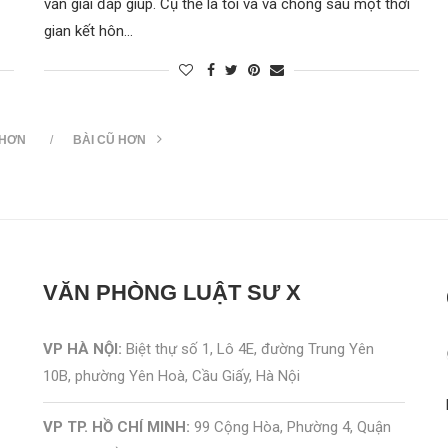
vấn giải đáp giúp. Cụ thể là tôi và và chồng sau một thời
gian kết hôn…
 HƠN
BÀI CŨ HƠN
VĂN PHÒNG
LUẬT SƯ X
VP HÀ NỘI:
Biệt thự số 1, Lô 4E, đường Trung Yên
10B, phường Yên Hoà, Cầu Giấy, Hà Nội
VP TP. HỒ CHÍ MINH:
99 Cộng Hòa, Phường 4, Quận