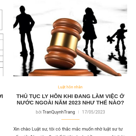
Luật hôn nhân
I
THỦ TỤC LY HÔN KHI ĐANG LÀM VIỆC Ở
NƯỚC NGOÀI NĂM 2023 NHƯ THẾ NÀO?
bởi
TranQuynhTrang
17/05/2023
Xin chào Luật sư, tôi có thắc mắc muốn nhờ luật sư tư