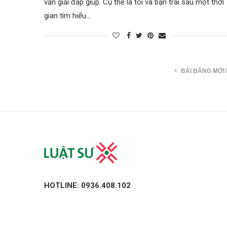
vấn giải đáp giúp. Cụ thể là tôi và bạn trai sau một thời
gian tìm hiểu…
BÀI ĐĂNG MỚI
HOTLINE: 0936.408.102