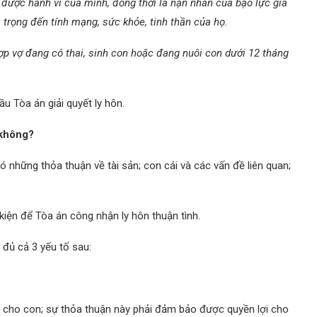
ược hành vi của mình, đồng thời là nạn nhân của bạo lực gia
trọng đến tính mạng, sức khỏe, tinh thần của họ.
ợp vợ đang có thai, sinh con hoặc đang nuôi con dưới 12 tháng
 Tòa án giải quyết ly hôn.
 không?
ó những thỏa thuận về tài sản; con cái và các vấn đề liên quan;
kiện để Tòa án công nhận ly hôn thuận tình.
 đủ cả 3 yếu tố sau:
cho con; sự thỏa thuận này phải đảm bảo được quyền lợi cho