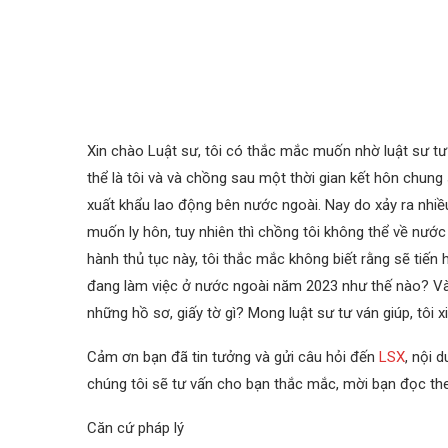
Xin chào Luật sư, tôi có thắc mắc muốn nhờ luật sư tư 
thể là tôi và và chồng sau một thời gian kết hôn chung 
xuất khẩu lao động bên nước ngoài. Nay do xảy ra nhiề
muốn ly hôn, tuy nhiên thì chồng tôi không thể về nước
hành thủ tục này, tôi thắc mắc không biết rằng sẽ tiến h
đang làm việc ở nước ngoài năm 2023 như thế nào? Và
những hồ sơ, giấy tờ gì? Mong luật sư tư ván giúp, tôi 
Cảm ơn bạn đã tin tưởng và gửi câu hỏi đến
LSX
, nội 
chúng tôi sẽ tư vấn cho bạn thắc mắc, mời bạn đọc theo
Căn cứ pháp lý