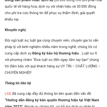
đồng/sản phẩm hoặc dịch vụ
(20.000 đồng cho phí phân loại
quốc tế về hàng hoá, dịch vụ với nhãn hiệu và 30.000 đồng
cho phí tra cứu thông tin để phục vụ thẩm định, giải quyết
khiếu nại…
Khuyến nghị:
Đội ngũ luật sư, luật gia cùng chuyên viên, chuyên gia tư vấn
pháp lý với kinh nghiệm nhiều năm trong nghề, chúng tôi có
cung cấp dịch vụ
Đăng ký bảo hộ thương hiệu
… Luật sư X
với phương châm
“Đưa luật sư đến ngay tầm tay bạn”
chúng
tôi đảm bảo với quý khách hàng sự UY TÍN – CHẤT LƯỢNG –
CHUYÊN NGHIỆP.
Thông tin liên hệ
LSX
đã cung cấp đầy đủ thông tin liên quan đến vấn đề
“Hướng dẫn đăng ký bản quyền thương hiệu tại Việt Nam
năm 2023”
. Ngoài ra, chúng tôi có hỗ trợ dịch vụ pháp lý