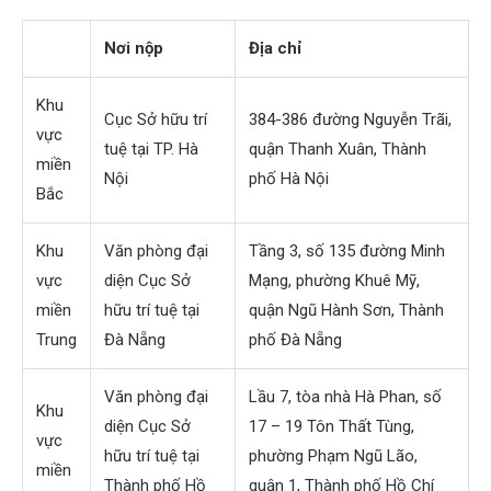
Nơi nộp
Địa chỉ
Khu
Cục Sở hữu trí
384-386 đường Nguyễn Trãi,
vực
tuệ tại TP. Hà
quận Thanh Xuân, Thành
miền
Nội
phố Hà Nội
Bắc
Khu
Văn phòng đại
Tầng 3, số 135 đường Minh
vực
diện Cục Sở
Mạng, phường Khuê Mỹ,
miền
hữu trí tuệ tại
quận Ngũ Hành Sơn, Thành
Trung
Đà Nẵng
phố Đà Nẵng
Văn phòng đại
Lầu 7, tòa nhà Hà Phan, số
Khu
diện Cục Sở
17 – 19 Tôn Thất Tùng,
vực
hữu trí tuệ tại
phường Phạm Ngũ Lão,
miền
Thành phố Hồ
quận 1, Thành phố Hồ Chí