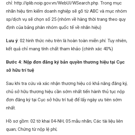
chỉ: http://iplib.noip.gov.vn/WebUI/WSearch.php. Trong mục
nhãn hiệu tìm kiếm doanh nghiệp sẽ gõ từ ABC và mục nhóm
sp/dịch vụ sẽ chọn số 25 (nhóm về hàng thời trang theo quy
định của bảng phân nhóm quốc tế về nhãn hiệu)
Lưu ý
: 02 hình thức nêu trên là hoàn toàn miễn phí. Tuy nhiên,
kết quả chỉ mang tính chất tham khảo (chính xác 40%)
Bước 4: Nộp đơn đăng ký bản quyền thương hiệu tại Cục
sở hữu trí tuệ
Sau khi tra cứu và xác nhận thương hiệu có khả năng đăng ký,
chủ sở hữu thương hiệu cần sớm nhất tiến hành thủ tục nộp
đơn đăng ký tại Cục sở hữu trí tuệ để lấy ngày ưu tiên sớm
nhất.
Hồ sơ gồm: 02 tờ khai 04-NH; 05 mẫu nhãn; Các tài liệu liên
quan; Chứng từ nộp lệ phí;