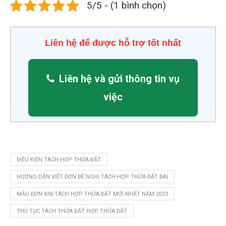
5/5 - (1 bình chọn)
Liên hệ để được hỗ trợ tốt nhất
Liên hệ và gửi thông tin vụ
việc
ĐIỀU KIỆN TÁCH HỢP THỬA ĐẤT
HƯỚNG DẪN VIẾT ĐƠN ĐỀ NGHỊ TÁCH HỢP THỬA ĐẤT ĐAI
MẪU ĐƠN XIN TÁCH HỢP THỬA ĐẤT MỚI NHẤT NĂM 2023
THỦ TỤC TÁCH THỬA ĐẤT HỢP THỬA ĐẤT