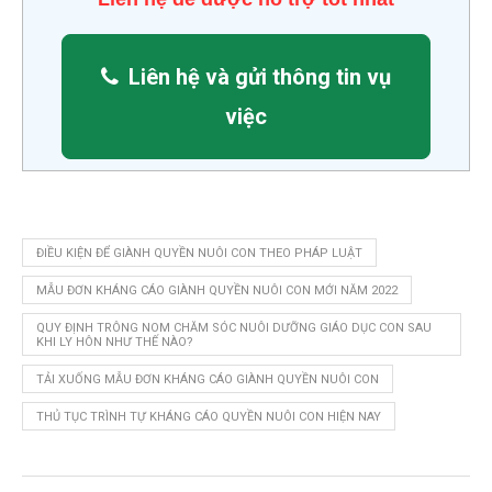
Liên hệ và gửi thông tin vụ
việc
ĐIỀU KIỆN ĐỂ GIÀNH QUYỀN NUÔI CON THEO PHÁP LUẬT
MẪU ĐƠN KHÁNG CÁO GIÀNH QUYỀN NUÔI CON MỚI NĂM 2022
QUY ĐỊNH TRÔNG NOM CHĂM SÓC NUÔI DƯỠNG GIÁO DỤC CON SAU
KHI LY HÔN NHƯ THẾ NÀO?
TẢI XUỐNG MẪU ĐƠN KHÁNG CÁO GIÀNH QUYỀN NUÔI CON
THỦ TỤC TRÌNH TỰ KHÁNG CÁO QUYỀN NUÔI CON HIỆN NAY