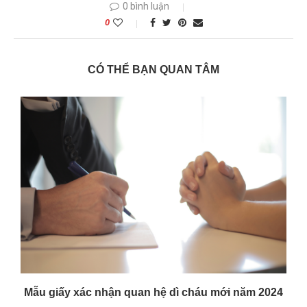
0 bình luận
0
CÓ THỂ BẠN QUAN TÂM
2
Mẫu giấy xác nhận quan hệ dì cháu mới năm 2024
M