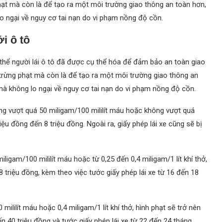
ạt mà còn là để tạo ra một môi trường giao thông an toàn hơn,
o ngại về nguy cơ tai nạn do vi phạm nồng độ cồn.
i ô tô
thể người lái ô tô đã được cụ thể hóa để đảm bảo an toàn giao
trừng phạt mà còn là để tạo ra một môi trường giao thông an
à không lo ngại về nguy cơ tai nạn do vi phạm nồng độ cồn.
ng vượt quá 50 miligam/100 mililít máu hoặc không vượt quá
iệu đồng đến 8 triệu đồng. Ngoài ra, giấy phép lái xe cũng sẽ bị
igam/100 mililít máu hoặc từ 0,25 đến 0,4 miligam/1 lít khí thở,
 triệu đồng, kèm theo việc tước giấy phép lái xe từ 16 đến 18
ililít máu hoặc 0,4 miligam/1 lít khí thở, hình phạt sẽ trở nên
n 40 triệu đồng và tước giấy phép lái xe từ 22 đến 24 tháng.