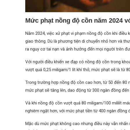
Mức phạt nồng độ cồn năm 2024 vớ
Năm 2024, việc xử phạt vi phạm nồng độ cồn khi điều 
giao thông. Dù là phương tiện di chuyển nhỏ hơn và th
ra nguy cơ tai nạn và ảnh hưởng đến mọi người trên đ
Với người điều khiển xe đạp có nồng độ cồn trong kho
vượt quá 0,25 miligam/1 lít khí thở, mức phạt sẽ là từ
Trong trường hợp nồng độ cồn cao hơn, từ 50 đến 80 mil
mức phạt sẽ tăng lên, dao động từ 300 ngàn đồng đến
Và khi nồng độ cồn vượt quá 80 miligam/100 mililít máu
nghiêm ngặt hơn, với mức phạt tiền từ 400 ngàn đồng 
Mặc dù mức phạt không cao nhưng điều này vẫn nhấn m