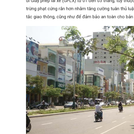
đi Giấy phép lái xe (GPLX) từ 01 đến 03 tháng, tùy thu
trừng phạt cứng rắn hơn nhằm tăng cường tuân thủ luật 
tắc giao thông, cũng như để đảm bảo an toàn cho bản 