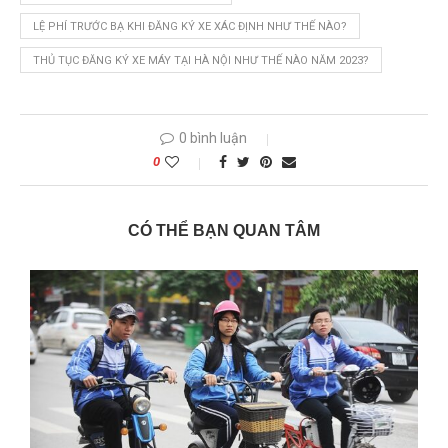
LỆ PHÍ TRƯỚC BẠ KHI ĐĂNG KÝ XE XÁC ĐỊNH NHƯ THẾ NÀO?
THỦ TỤC ĐĂNG KÝ XE MÁY TẠI HÀ NỘI NHƯ THẾ NÀO NĂM 2023?
0 bình luận
0
CÓ THỂ BẠN QUAN TÂM