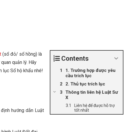
t
(sổ đỏ/ sổ hồng) là
Contents
ơ quan quản lý. Hãy
ch lục Sổ hộ khẩu nhé!
1. Trường hợp được yêu
cầu trích lục
2. Thủ tục trích lục
Thông tin liên hệ Luật Sư
X
Liên hệ để được hỗ trợ
 định hướng dẫn Luật
tốt nhất
hành Luật Đất đai