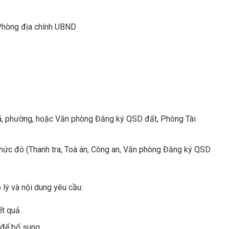
Phòng địa chính UBND
a xã, phường, hoặc Văn phòng Đăng ký QSD đất, Phòng Tài
ổ chức đó (Thanh tra, Toà án, Công an, Văn phòng Đăng ký QSD
 lý và nội dung yêu cầu:
t quả .
 để bổ sung.