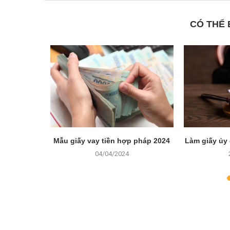
CÓ THỂ
ng cho tài
Mẫu giấy vay tiền hợp pháp 2024
Làm giấy ủy
hế nào?
04/04/2024