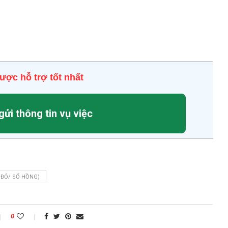
ược hỗ trợ tốt nhất
gửi thông tin vụ việc
 ĐỎ/ SỔ HỒNG)
0