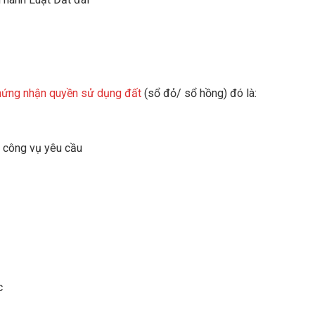
hứng nhận quyền sử dụng đất
(sổ đỏ/ sổ hồng) đó là:
n công vụ yêu cầu
c