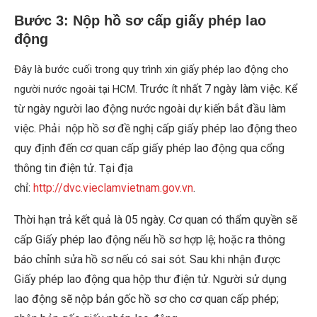
Bước 3: Nộp hồ sơ cấp giấy phép lao
động
Đây là bước cuối trong quy trình xin giấy phép lao động cho
Trước ít nhất 7 ngày làm việc.
ể
người nước ngoài tại HCM.
K
từ ngày người lao động nước ngoài dự kiến bắt đầu làm
việc.
hải nộp hồ sơ đề nghị cấp giấy phép lao động theo
P
quy định đến cơ quan cấp giấy phép lao động qua cổng
thông tin điện tử
ại địa
. T
chỉ:
http://dvc.vieclamvietnam.gov.vn
.
Thời hạn trả kết quả là 05 ngày. Cơ quan có thẩm quyền sẽ
cấp Giấy phép lao động nếu hồ sơ hợp lệ; hoặc ra thông
báo chỉnh sửa hồ sơ nếu có sai sót. Sau khi nhận được
Giấy phép lao động qua hộp thư điện tử
gười sử dụng
. N
lao động sẽ nộp bản gốc hồ sơ cho cơ quan cấp phép;