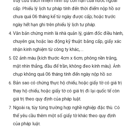
truy cứu trách nhiệm hình sự còn hạn của nước ngoài
cấp.
hiếu lý lịch tư pháp tính đến thời điểm nộp hồ sơ
P
chưa quá 06 tháng kể từ ngày được cấp; hoặc trước
ngày hết hạn ghi trên phiếu lý lịch tư pháp
.
Văn bản chứng minh là nhà quản lý, giám đốc điều hành,
chuyên gia; hoặc lao động kỹ thuật: bằng cấp, giấy xác
nhận kinh nghiệm từ công ty khác,….
02 ảnh màu (kích thước 4cm x 6cm
phông nền trắng,
;
mặt nhìn thẳng, đầu để trần, không đeo kính màu).
nh
Ả
chụp không quá 06 tháng tính đến ngày nộp hồ sơ.
Bản sao có chứng thực hộ chiếu; hoặc giấy tờ có giá trị
thay hộ chiếu; hoặc giấy tờ có giá trị đi lại quốc tế còn
giá trị theo quy định của pháp luật.
Ngoài ra, tùy từng trường hợp nghề nghiệp đặc thù.
ó
C
thể yêu cầu thêm một số giấy tờ khác theo quy định
của pháp luậ
t.