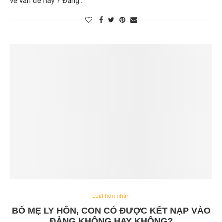
về vấn đề này ? Đăng…
Luật hôn nhân
BỐ MẸ LY HÔN, CON CÓ ĐƯỢC KẾT NẠP VÀO
ĐẢNG KHÔNG HAY KHÔNG?