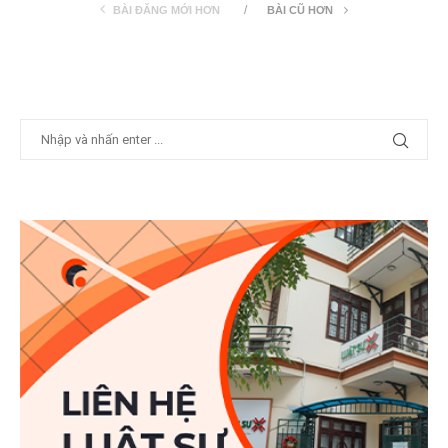
BÀI ĐĂNG MỚI HƠN
BÀI CŨ HƠN