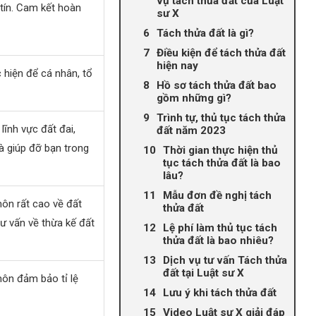
vụ tách thửa đất của Luật
tín. Cam kết hoàn
sư X
Tách thửa đất là gì?
Điều kiện để tách thửa đất
hiện nay
c hiện để cá nhân, tổ
Hồ sơ tách thửa đất bao
gồm những gì?
Trình tự, thủ tục tách thửa
lĩnh vực đất đai,
đất năm 2023
và giúp đỡ bạn trong
Thời gian thực hiện thủ
tục tách thửa đất là bao
lâu?
Mẫu đơn đề nghị tách
môn rất cao về đất
thửa đất
tư vấn về thừa kế đất
Lệ phí làm thủ tục tách
thửa đất là bao nhiêu?
Dịch vụ tư vấn Tách thửa
đất tại Luật sư X
môn đảm bảo tỉ lệ
Lưu ý khi tách thửa đất
Video Luật sư X giải đáp