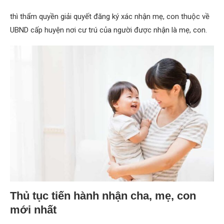
thì thẩm quyền giải quyết đăng ký xác nhận mẹ, con thuộc về
UBND cấp huyện nơi cư trú của người được nhận là mẹ, con.
Thủ tục tiến hành nhận cha, mẹ, con
mới nhất