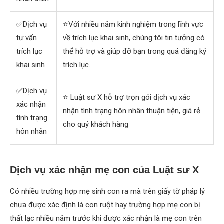
✅Dịch vụ
⭐Với nhiều năm kinh nghiệm trong lĩnh vực
tư vấn
về trích lục khai sinh, chúng tôi tin tưởng có
trích lục
thể hỗ trợ và giúp đỡ bạn trong quá đăng ký
khai sinh
trích lục.
✅Dịch vụ
⭐ Luật sư X hỗ trợ trọn gói dịch vụ xác
xác nhận
nhận tình trạng hôn nhân thuận tiện, giá rẻ
tình trạng
cho quý khách hàng
hôn nhân
Dịch vụ xác nhận mẹ con của Luật sư X
Có nhiều trường hợp mẹ sinh con ra mà trên giấy tờ pháp lý
chưa được xác định là con ruột hay trường hợp mẹ con bị
thất lạc nhiều năm trước khi được xác nhận là mẹ con trên