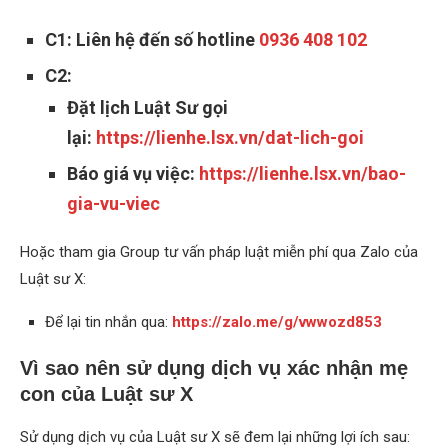
C1: Liên hệ đến số hotline
0936 408 102
C2:
Đặt lịch Luật Sư gọi
lại:
https://lienhe.lsx.vn/dat-lich-goi
Báo giá vụ việc:
https://lienhe.lsx.vn/bao-
gia-vu-viec
Hoặc tham gia Group tư vấn pháp luật miễn phí qua Zalo của
Luật sư X:
Để lại tin nhắn qua:
https://zalo.me/g/vwwozd853
Vì sao nên sử dụng dịch vụ xác nhận mẹ
con của Luật sư X
Sử dụng dịch vụ của Luật sư X sẽ đem lại những lợi ích sau: