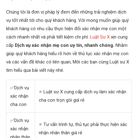
Chúng tôi là đơn vị pháp lý đem đến những trải nghiệm dịch
vụ tốt nhất tới cho quý khách hàng. Với mong muốn giúp quý
khách hàng có nhu cầu thực hiện đổi xác nhận mẹ con một
cách nhanh nhất và phải tiết kiệm chi phí.
Luật Sư X
xin cung
cấp
Dịch vụ xác nhận mẹ con uy tín, nhanh chóng.
Nhằm
giúp quý khách hàng hiểu rõ hơn về thủ tục xác nhận mẹ con
và các vấn đề khác có liên quan, Mời các bạn cùng Luật sư X
tìm hiểu qua bài viết này nhé.
✅Dịch vụ
⭐ Luật sư X cung cấp dịch vụ làm xác nhận
xác nhận
cha con trọn gói giá rẻ
cha con
✅Dịch vụ
⭐ Tư vấn trình tự, thủ tục phải thực hiện xác
xác nhận
nhận nhân thân giá rẻ
nhân thân