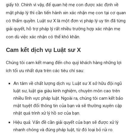
giấy tờ. Chính vì vậy, để quan hệ mẹ con được xác định về
mặt pháp lý thì cần tiến hành xin xác nhận mẹ con tại cơ quan
có thẩm quyền. Luật sư X là một đơn vị pháp lý uy tín đã từng
giải quyết, hỗ trợ pháp lý rất nhiều trường hợp xác nhận mẹ
con dù việc xác nhận có thể khó khăn.
Cam kết dịch vụ Luật sư X
Chúng tôi cam kết mang đến cho quý khách hàng những lợi
ích tối ưu nhất dựa trên các tiêu chí sau:
An tâm về chất lượng dịch vụ: Luật sư X sở hữu đội ngũ
luật sư, luật gia giàu kinh nghiệm, chuyên môn cao trên
nhiều lĩnh vực pháp luật. Ngoài ra, chúng tôi cam kết bảo
mật tuyệt đối thông tin của bạn và sẽ thường xuyên cập
nhật quá trình xử lý hồ sơ của bạn.
Hiệu quả: Vấn đề cần giải quyết của bạn sẽ được xử lý
nhanh chóng và đúng pháp luật, từ đó loại bỏ rủi ro.