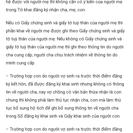
hệ được với người mẹ thì không cần có ý kiến của người mẹ
trong Tờ khai đăng ký nhận cha, mẹ, con.
Nếu có Giấy chứng sinh và giấy tờ tuỳ thân của người mẹ thì
phần khai về người mẹ được ghi theo Giấy chứng sinh và giấy
tờ tuỳ thân của người mẹ. Nếu không có Giấy chứng sinh và
giấy tờ tuỳ thân của người mẹ thì ghi theo thông tin do người
cha cung cấp; người cha chịu trách nhiệm về thông tin do
mình cung cấp.
– Trường hợp con do người vợ sinh ra trước thời điểm đăng
ký kết hôn, đã được đăng ký khai sinh nhưng không có thông
tin về người cha, nay vợ chồng có văn bản thừa nhận là con
chung thì không phải làm thủ tục nhận cha, con mà làm thủ
tục bổ sung hộ tịch để ghi bổ sung thông tin về người cha
trong Sổ đăng ký khai sinh và Giấy khai sinh của người con.
– Trường hợp con do người vợ sinh ra trước thời điểm đăng