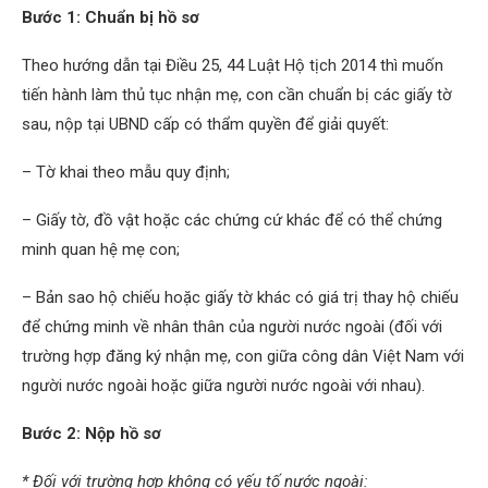
Bước 1: Chuẩn bị hồ sơ
Theo hướng dẫn tại Điều 25, 44 Luật Hộ tịch 2014 thì muốn
tiến hành làm thủ tục nhận mẹ, con cần chuẩn bị các giấy tờ
sau, nộp tại UBND cấp có thẩm quyền để giải quyết:
– Tờ khai theo mẫu quy định;
– Giấy tờ, đồ vật hoặc các chứng cứ khác để có thể chứng
minh quan hệ mẹ con;
– Bản sao hộ chiếu hoặc giấy tờ khác có giá trị thay hộ chiếu
để chứng minh về nhân thân của người nước ngoài (đối với
trường hợp đăng ký nhận mẹ, con giữa công dân Việt Nam với
người nước ngoài hoặc giữa người nước ngoài với nhau).
Bước 2: Nộp hồ sơ
* Đối với trường hợp không có yếu tố nước ngoài: