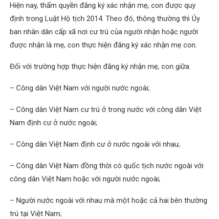
Hiện nay, thẩm quyền đăng ký xác nhận mẹ, con được quy
định trong Luật Hộ tịch 2014. Theo đó, thông thường thì Ủy
ban nhân dân cấp xã nơi cư trú của người nhận hoặc người
được nhận là mẹ, con thực hiện đăng ký xác nhận mẹ con.
Đối với trường hợp thực hiện đăng ký nhận mẹ, con giữa:
– Công dân Việt Nam với người nước ngoài;
– Công dân Việt Nam cư trú ở trong nước với công dân Việt
Nam định cư ở nước ngoài;
– Công dân Việt Nam định cư ở nước ngoài với nhau;
– Công dân Việt Nam đồng thời có quốc tịch nước ngoài với
công dân Việt Nam hoặc với người nước ngoài;
– Người nước ngoài với nhau mà một hoặc cả hai bên thường
trú tại Việt Nam;