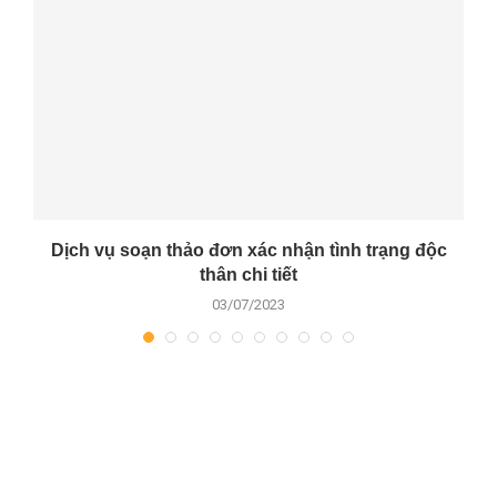
Dịch vụ soạn thảo đơn xác nhận tình trạng độc
D
thân chi tiết
03/07/2023