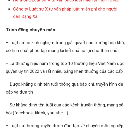
Hệ thống Luật sư X tư vấn pháp luật miễn phí tại Hà Nội
Công ty Luật sư X tư vấn pháp luật miễn phí cho người
dân Đặng Xá
Trình động chuyên môn:
– Luật sư có kinh nghiệm trong giải quyết các trường hợp khó,
có tính chất phức tạp mang lại kết quả có lợi cho thân chủ
– Là thương hiệu nằm trong top 10 thương hiệu Việt Nam độc
quyền uy tín 2022 và rất nhiều bằng khen thưởng của các cấp
– Được khẳng định tên tuổi thông qua báo chí, truyền hình đề
cập và đưa tin
– Sự khẳng định tên tuổi qua các kênh truyền thông, mạng xã
hội (facebook, tiktok, youtube …)
– Luật sư thường xuyên được đào tạo về chuyên môn nghiệp