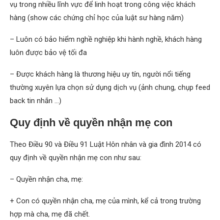
vụ trong nhiều lĩnh vực để linh hoạt trong công việc khách
hàng (show các chứng chỉ học của luật sư hàng năm)
– Luôn có bảo hiểm nghề nghiệp khi hành nghề, khách hàng
luôn được bảo vệ tối đa
– Được khách hàng là thương hiệu uy tín, người nổi tiếng
thường xuyên lựa chọn sử dụng dịch vụ (ảnh chung, chụp feed
back tin nhắn …)
Quy định về quyền nhận mẹ con
Theo Điều 90 và Điều 91 Luật Hôn nhân và gia đình 2014 có
quy định về quyền nhận mẹ con như sau:
– Quyền nhận cha, mẹ:
+ Con có quyền nhận cha, mẹ của mình, kể cả trong trường
hợp mà cha, mẹ đã chết.