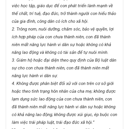
việc học tập, giáo dục để con phát triển lành mạnh về
thể chất, trí tuệ, đạo đức, trở thành người con hiếu thảo
của gia đình, công dân có ích cho xã hội.
2. Trông nom, nuôi dưỡng, chăm sóc, bảo vệ quyền, lợi
ích hợp pháp của con chưa thành niên, con đã thành
niên mất năng lực hành vi dân sự hoặc không có khả
năng lao động và không có tài sản để tự nuôi mình.
3. Giám hộ hoặc đại diện theo quy định của Bộ luật dân
sự cho con chưa thành niên, con đã thành niên mất
năng lực hành vi dân sự.
4. Không được phân biệt đối xử với con trên cơ sở giới
hoặc theo tình trạng hôn nhân của cha mẹ; không được
lạm dụng sức lao động của con chưa thành niên, con
đã thành niên mất năng lực hành vi dân sự hoặc không
có khả năng lao động; không được xúi giục, ép buộc con
làm việc trái pháp luật, trái đạo đức xã hội.”