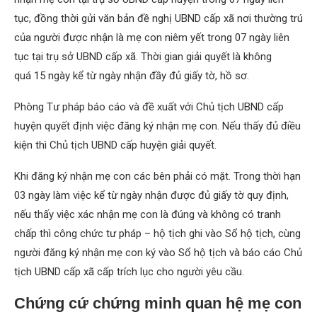
tục, đồng thời gửi văn bản đề nghị UBND cấp xã nơi thường trú
của người được nhận là mẹ con niêm yết trong 07 ngày liên
tục tại trụ sở UBND cấp xã. Thời gian giải quyết là không
quá 15 ngày kể từ ngày nhận đầy đủ giấy tờ, hồ sơ.
Phòng Tư pháp báo cáo và đề xuất với Chủ tịch UBND cấp
huyện quyết định việc đăng ký nhận mẹ con. Nếu thấy đủ điều
kiện thì Chủ tịch UBND cấp huyện giải quyết.
Khi đăng ký nhận mẹ con các bên phải có mặt. Trong thời hạn
03 ngày làm việc kể từ ngày nhận được đủ giấy tờ quy định,
nếu thấy việc xác nhận mẹ con là đúng và không có tranh
chấp thì công chức tư pháp – hộ tịch ghi vào Sổ hộ tịch, cùng
người đăng ký nhận mẹ con ký vào Sổ hộ tịch và báo cáo Chủ
tịch UBND cấp xã cấp trích lục cho người yêu cầu.
Chứng cứ chứng minh quan hệ mẹ con