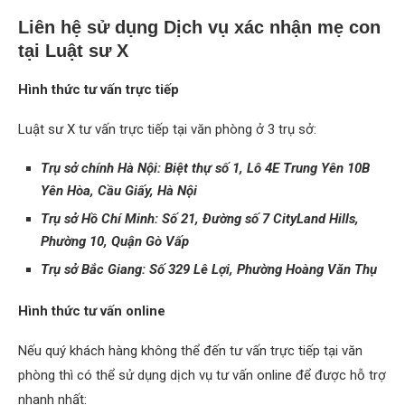
Liên hệ sử dụng Dịch vụ xác nhận mẹ con
tại Luật sư X
Hình thức tư vấn trực tiếp
Luật sư X tư vấn trực tiếp tại văn phòng ở 3 trụ sở:
Trụ sở chính Hà Nội: Biệt thự số 1, Lô 4E Trung Yên 10B
Yên Hòa, Cầu Giấy, Hà Nội
Trụ sở Hồ Chí Minh: Số 21, Đường số 7 CityLand Hills,
Phường 10, Quận Gò Vấp
Trụ sở Bắc Giang: Số 329 Lê Lợi, Phường Hoàng Văn Thụ
Hình thức tư vấn online
Nếu quý khách hàng không thể đến tư vấn trực tiếp tại văn
phòng thì có thể sử dụng dịch vụ tư vấn online để được hỗ trợ
nhanh nhất: