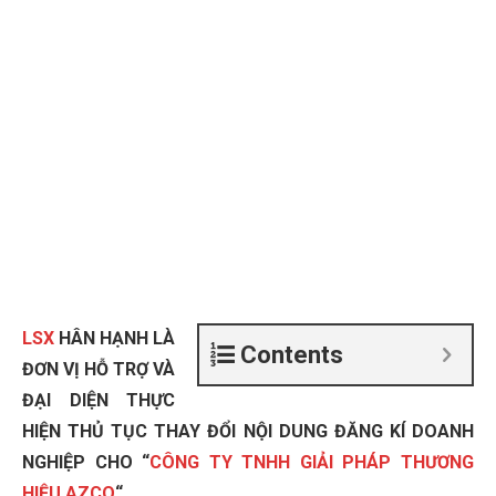
LSX
HÂN HẠNH LÀ
Contents
ĐƠN VỊ HỖ TRỢ VÀ
ĐẠI DIỆN THỰC
HIỆN THỦ TỤC THAY ĐỔI NỘI DUNG ĐĂNG KÍ DOANH
NGHIỆP CHO “
CÔNG TY TNHH GIẢI PHÁP THƯƠNG
HIỆU AZCO
“