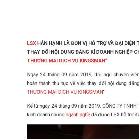
LSX
HÂN HẠNH LÀ ĐƠN VỊ HỖ TRỢ VÀ ĐẠI DIỆN
THAY ĐỔI NỘI DUNG ĐĂNG KÍ DOANH NGHIỆP C
THƯƠNG MẠI DỊCH VỤ KINGSMAN
“
Ngày 24 tháng 09 năm 2019, đội ngũ chuyên viên
hoàn thành thủ tục về việc thay đổi nội dung đă
THƯƠNG MẠI DỊCH VỤ KINGSMAN
“
Kể từ ngày 24 tháng 09 năm 2019, CÔNG TY TNH
kinh doanh những
ngành nghề
đã được LSX hỗ trợ đă