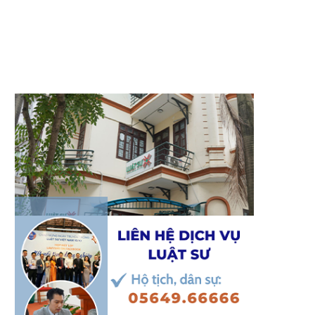
Tạm ngừng Chi nhánh Công ty
THAY ĐỔI NỘI DUNG ĐĂNG
TNHH Thiện Ý
DOANH NGHIỆP – “CÔNG TY
PHẦN THIẾT BỊ...
22/11/2019
22/11/2019