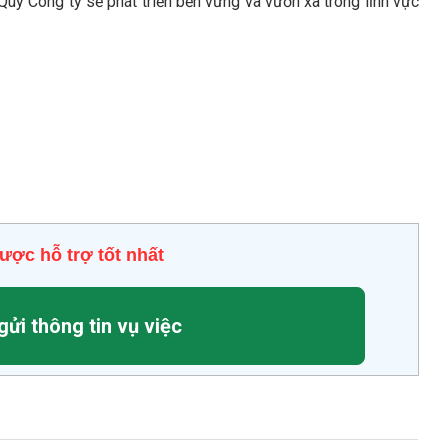
Qúy Công ty sẽ phát triển bền vững và vươn xa trong lĩnh vực
ược hỗ trợ tốt nhất
gửi thông tin vụ việc