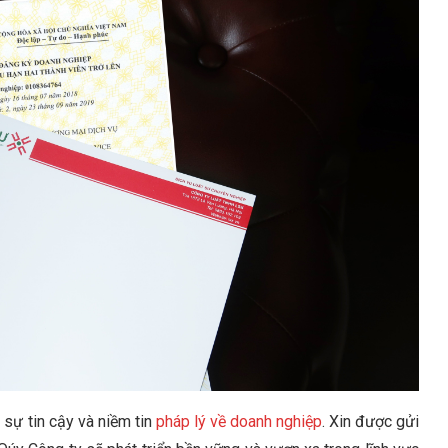
 sự tin cậy và niềm tin
pháp lý về doanh nghiệp
. Xin được gửi