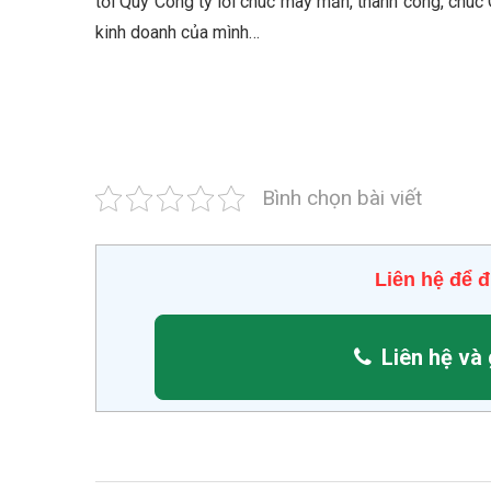
tới Qúy Công ty lời chúc may mắn, thành công, chúc 
kinh doanh của mình…
Bình chọn bài viết
Liên hệ để đ
Liên hệ và 