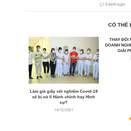
0 bình luận
CÓ THỂ
 ĐĂNG KÝ
THAY ĐỔI
ÔNG TY CỔ
DOANH NGHI
NG...
GIẢI 
Làm giả giấy xét nghiệm Covid-19
sẽ bị xử lí Hành chính hay Hình
sự?
14/12/2021