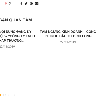
0
 BẠN QUAN TÂM
 NỘI DUNG ĐĂNG KÝ
TẠM NGỪNG KINH DOANH – CÔNG
ỆP – “CÔNG TY TNHH
TY TNHH ĐẦU TƯ ĐỈNH LONG
PHÁP THƯƠNG...
22/11/2019
22/11/2019