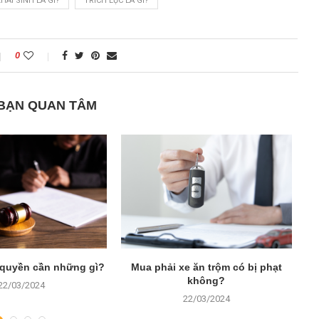
HAI SINH LÀ GÌ?
TRÍCH LỤC LÀ GÌ?
0
 BẠN QUAN TÂM
 quyền cần những gì?
Mua phải xe ăn trộm có bị phạt
L
không?
22/03/2024
22/03/2024