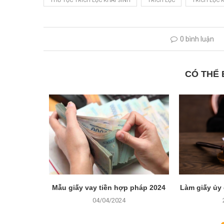
THỦ TỤC TRÍCH LỤC KHAI SINH
TRÍCH LỤC
TRÍCH LỤC K
0 bình luận
CÓ THỂ
ng cho tài
Mẫu giấy vay tiền hợp pháp 2024
Làm giấy ủy
hế nào?
04/04/2024