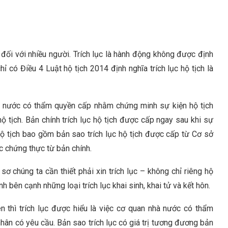
ạ đối với nhiều người. Trích lục là hành động không được định
hỉ có Điều 4 Luật hộ tịch 2014 định nghĩa trích lục hộ tịch là
nhà nước có thẩm quyền cấp nhằm chứng minh sự kiện hộ tịch
 tịch. Bản chính trích lục hộ tịch được cấp ngay sau khi sự
hộ tịch bao gồm bản sao trích lục hộ tịch được cấp từ Cơ sở
ợc chứng thực từ bản chính.
 sơ chúng ta cần thiết phải xin trích lục – không chỉ riêng hộ
ính bên cạnh những loại trích lục khai sinh, khai tử và kết hôn.
rên thì trích lục được hiểu là việc cơ quan nhà nước có thẩm
nhân có yêu cầu. Bản sao trích lục có giá trị tương đương bản