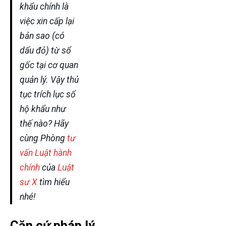
khẩu chính là
việc xin cấp lại
bản sao (có
dấu đỏ) từ sổ
gốc tại cơ quan
quản lý. Vậy thủ
tục trích lục sổ
hộ khẩu như
thế nào? Hãy
cùng Phòng
tư
vấn Luật hành
chính
của
Luật
sư X
tìm hiểu
nhé!
Căn cứ pháp lý