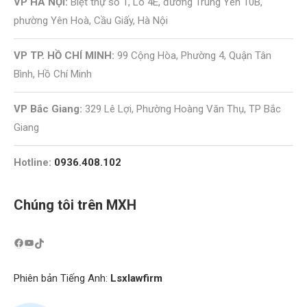
VP HÀ NỘI:
Biệt thự số 1, Lô 4E, đường Trung Yên 10B,
phường Yên Hoà, Cầu Giấy, Hà Nội
VP TP. HỒ CHÍ MINH:
99 Cộng Hòa, Phường 4, Quận Tân
Bình, Hồ Chí Minh
VP Bắc Giang:
329 Lê Lợi, Phường Hoàng Văn Thụ, TP Bắc
Giang
Hotline:
0936.408.102
Chúng tôi trên MXH
Phiên bản Tiếng Anh:
Lsxlawfirm