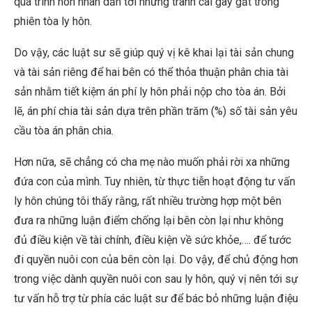
quá trình hôn nhân dẫn tới những tranh cãi gay gắt trong
phiên tòa ly hôn.
Do vậy, các luật sư sẽ giúp quý vị kê khai lại tài sản chung
và tài sản riêng để hai bên có thể thỏa thuận phân chia tài
sản nhằm tiết kiệm án phí ly hôn phải nộp cho tòa án. Bởi
lẽ, án phí chia tài sản dựa trên phần trăm (%) số tài sản yêu
cầu tòa án phân chia.
Hơn nữa, sẽ chẳng có cha mẹ nào muốn phải rời xa những
đứa con của mình. Tuy nhiên, từ thực tiễn hoạt động tư vấn
ly hôn chúng tôi thấy rằng, rất nhiều trường hợp một bên
đưa ra những luận điểm chống lại bên còn lại như không
đủ điều kiện về tài chính, điều kiện về sức khỏe,…. để tước
đi quyền nuôi con của bên còn lại. Do vậy, để chủ động hơn
trong việc dành quyền nuôi con sau ly hôn, quý vị nên tới sự
tư vấn hỗ trợ từ phía các luật sư để bác bỏ những luận điệu