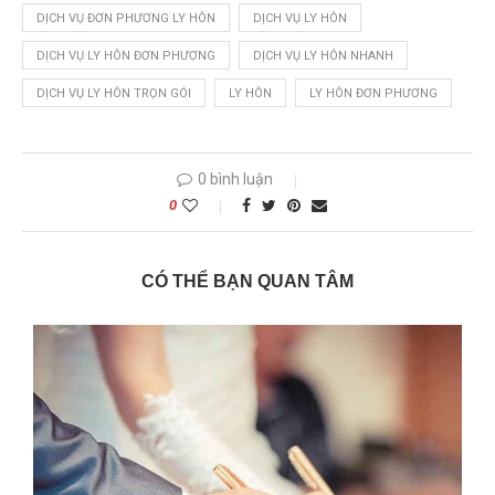
DỊCH VỤ ĐƠN PHƯƠNG LY HÔN
DỊCH VỤ LY HÔN
DỊCH VỤ LY HÔN ĐƠN PHƯƠNG
DỊCH VỤ LY HÔN NHANH
DỊCH VỤ LY HÔN TRỌN GÓI
LY HÔN
LY HÔN ĐƠN PHƯƠNG
0 bình luận
0
CÓ THỂ BẠN QUAN TÂM