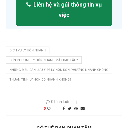
Liên hệ và gửi thông tin vụ
việc
DỊCH VỤ LY HÔN NHANH
ĐƠN PHƯƠNG LY HÔN NHANH MẤT BAO LÂU?
NHỮNG ĐIỀU CẦN LƯU Ý ĐỂ LY HÔN ĐƠN PHƯƠNG NHANH CHÓNG
THUẬN TÌNH LY HÔN CÓ NHANH KHÔNG?
0 bình luận
0