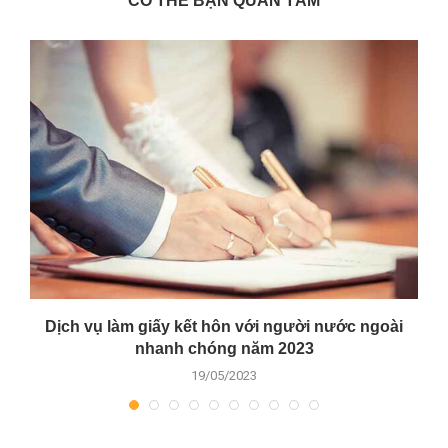
CÓ THỂ BẠN QUAN TÂM
Dịch vụ làm giấy kết hôn với người nước ngoài
D
nhanh chóng năm 2023
19/05/2023