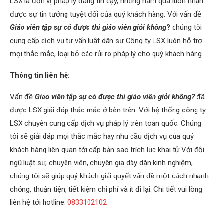
LSX là đơn vị pháp lý đáng tin cậy, những năm qua luôn nhận
được sự tin tưởng tuyệt đối của quý khách hàng. Với vấn đề
Giáo viên tập sự có được thi giáo viên giỏi không
?
chúng tôi
cung cấp dịch vụ tư vấn luật dân sự Công ty LSX luôn hỗ trợ
mọi thắc mắc, loại bỏ các rủi ro pháp lý cho quý khách hàng.
Thông tin liên hệ:
Vấn đề
Giáo viên tập sự có được thi giáo viên giỏi không?
đã
được LSX giải đáp thắc mắc ở bên trên. Với hệ thống công ty
LSX chuyên cung cấp dịch vụ pháp lý trên toàn quốc. Chúng
tôi sẽ giải đáp mọi thắc mắc hay nhu cầu dịch vụ của quý
khách hàng liên quan tới cấp bản sao trích lục khai tử Với đội
ngũ luật sư, chuyên viên, chuyên gia dày dặn kinh nghiệm,
chúng tôi sẽ giúp quý khách giải quyết vấn đề một cách nhanh
chóng, thuận tiện, tiết kiệm chi phí và ít đi lại. Chi tiết vui lòng
liên hệ tới hotline:
0833102102