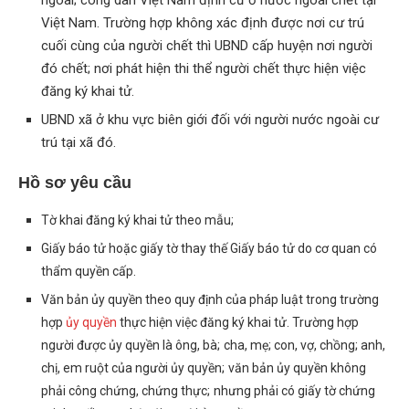
ngoài; công dân Việt Nam định cư ở nước ngoài chết tại
Việt Nam. Trường hợp không xác định được nơi cư trú
cuối cùng của người chết thì UBND cấp huyện nơi người
đó chết; nơi phát hiện thi thể người chết thực hiện việc
đăng ký khai tử.
UBND xã ở khu vực biên giới đối với người nước ngoài cư
trú tại xã đó.
Hồ sơ yêu cầu
Tờ khai đăng ký khai tử theo mẫu;
Giấy báo tử hoặc giấy tờ thay thế Giấy báo tử do cơ quan có
thẩm quyền cấp.
Văn bản ủy quyền theo quy định của pháp luật trong trường
hợp
ủy quyền
thực hiện việc đăng ký khai tử. Trường hợp
;
;
;
người được ủy quyền là ông, bà
cha, mẹ
con, vợ, chồng
anh,
;
chị, em ruột của người ủy quyền
văn bản ủy quyền không
;
phải công chứng, chứng thực
nhưng phải có giấy tờ chứng