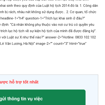
hai sinh theo quy định của Luật hộ tịch 2014 đó là: 1. Công dân
 sinh bị rách, nhàu nát không sử dụng được… 2. Cơ quan, tổ chức
 headline-1=”h4″ question-1=”Trích lục khai sinh ở đâu?”
y định: “Cá nhân không phụ thuộc vào nơi cư trú có quyền yêu
trích lục hộ tịch về sự kiện hộ tịch của mình đã được đăng ký”.
hệ với Luật sư X như thế nào?” answer-2=”Hotline: 0833 102 102
Lê Văn Lương, Hà Nội” image-2=”” count=”3″ html=”true”
ược hỗ trợ tốt nhất
gửi thông tin vụ việc