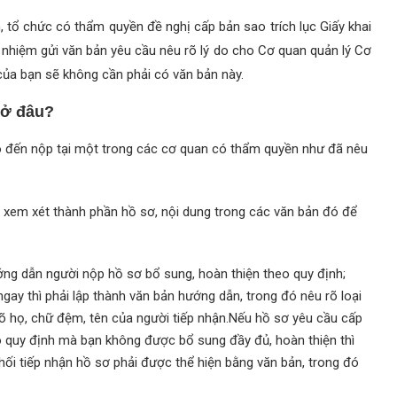
, tổ chức có thẩm quyền đề nghị cấp bản sao trích lục Giấy khai
h nhiệm gửi văn bản yêu cầu nêu rõ lý do cho Cơ quan quản lý Cơ
ơ của bạn sẽ không cần phải có văn bản này.
 ở đâu?
ó đến nộp tại một trong các cơ quan có thẩm quyền như đã nêu
ẽ xem xét thành phần hồ sơ, nội dung trong các văn bản đó để
ng dẫn người nộp hồ sơ bổ sung, hoàn thiện theo quy định;
gay thì phải lập thành văn bản hướng dẫn, trong đó nêu rõ loại
i rõ họ, chữ đệm, tên của người tiếp nhận.Nếu hồ sơ yêu cầu cấp
o quy định mà bạn không được bổ sung đầy đủ, hoàn thiện thì
chối tiếp nhận hồ sơ phải được thể hiện bằng văn bản, trong đó