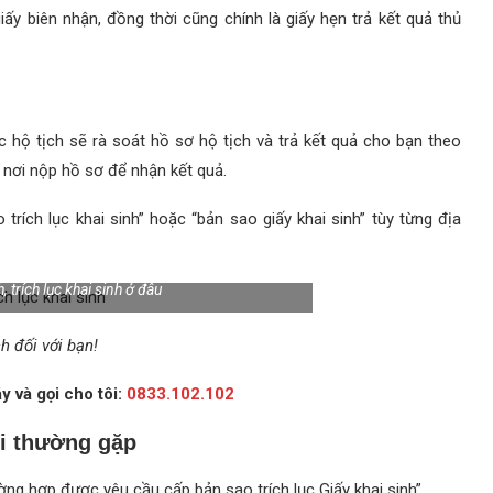
ấy biên nhận, đồng thời cũng chính là giấy hẹn trả kết quả thủ
c hộ tịch sẽ rà soát hồ sơ hộ tịch và trả kết quả cho bạn theo
i nơi nộp hồ sơ để nhận kết quả.
o trích lục khai sinh” hoặc “bản sao giấy khai sinh” tùy từng địa
h, trích lục khai sinh ở đâu
h đối với bạn!
 và gọi cho tôi:
0833.102.102
i thường gặp
ng hợp được yêu cầu cấp bản sao trích lục Giấy khai sinh”