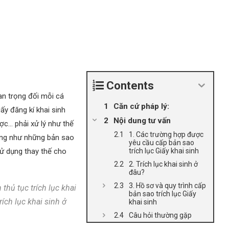
Contents
uan trọng đối mỗi cá
Căn cứ pháp lý:
y đăng kí khai sinh
Nội dung tư vấn
ợc… phải xử lý như thế
1. Các trường hợp được
ũng như những bản sao
yêu cầu cấp bản sao
sử dụng thay thế cho
trích lục Giấy khai sinh
2. Trích lục khai sinh ở
đâu?
3. Hồ sơ và quy trình cấp
 thủ tục trích lục khai
bản sao trích lục Giấy
rích lục khai sinh ở
khai sinh
Câu hỏi thường gặp