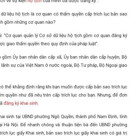
tịch về sự kiện
hộ tịch
của mình đã được đăng ký”.
 dữ liệu hộ tịch là cơ quan có thẩm quyền cấp trích lục bản sao
tịch gồm những cơ quan nào?
hì: “Cơ quan quản lý Cơ sở dữ liệu hộ tịch gồm cơ quan đăng ký
ợc giao thẩm quyền theo quy định của pháp luật”.
ao gồm Ủy ban nhân dân cấp xã, Ủy ban nhân dân cấp huyện, Bộ
n lãnh sự của Việt Nam ở nước ngoài, Bộ Tư pháp, Bộ Ngoại giao
có thể khẳng định rằng khi bạn muốn được cấp bản sao trích lục
ẩm quyền như đã nêu trên cấp trích lục cho bạn. Nhưng, để đơn
đã
đăng ký khai sinh
.
hai sinh tại UBND phường Ngô Quyền, thành phố Nam Định, tỉnh
tại Hà Nội. Để nhanh chóng và thuận tiện bà đến UBND phường
h lục giấy Khai sinh, bản sao trích lục giấy khai sinh có giá trị