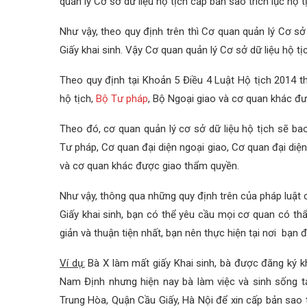
quản lý Cơ sở dữ liệu
hộ tịch cấp bản sao trích lục hộ 
Như vậy, theo quy định trên thì Cơ quan quản lý Cơ sở
Giấy khai sinh. Vậy Cơ quan quản lý Cơ sở dữ liệu hộ 
Theo quy định tại Khoản 5 Điều 4 Luật Hộ tịch 2014 t
hộ tịch,
Bộ Tư pháp
, Bộ Ngoại giao và cơ quan khác đư
Theo đó, cơ quan quản lý cơ sở dữ liệu hộ tịch sẽ b
Tư pháp, Cơ quan đại diện ngoại giao, Cơ quan đại diệ
và cơ quan khác được giao thẩm quyền.
Như vậy, thông qua những quy định trên của pháp luật 
Giấy khai sinh, bạn có thể yêu cầu mọi cơ quan có th
giản và thuận tiện nhất, bạn nên thực hiện tại nơi bạn 
Ví dụ:
Bà X làm mất giấy Khai sinh, bà được đăng ký k
Nam Định nhưng hiện nay bà làm việc và sinh sống 
Trung Hòa, Quận Cầu Giấy, Hà Nội để xin cấp bản sao tríc