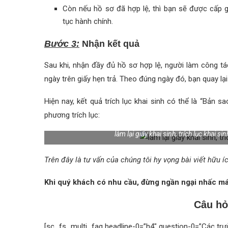
Còn nếu hồ sơ đã hợp lệ, thì bạn sẽ được cấp gi
tục hành chính.
Bước 3:
Nhận kết quả
Sau khi, nhận đầy đủ hồ sơ hợp lệ, người làm công tá
ngày trên giấy hẹn trả. Theo đúng ngày đó, bạn quay lạ
Hiện nay, kết quả trích lục khai sinh có thể là “Bản sa
phương trích lục:
làm lại giấy khai sinh, trích lục khai sin
Trên đây là tư vấn của chúng tôi hy vọng bài viết hữu íc
Khi quý khách có nhu cầu, đừng ngần ngại nhấc máy
Câu hỏ
[sc_fs_multi_faq headline-0=”h4″ question-0=”Các trườ