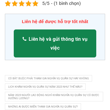
5/5 - (1 bình chọn)
Liên hệ để được hỗ trợ tốt nhất
Liên hệ và gửi thông tin vụ
việc
CÓ BẮT BUỘC PHẢI THAM GIA NGHĨA VỤ QUÂN SỰ HAY KHÔNG
LỊCH KHÁM NGHĨA VỤ QUÂN SỰ NĂM 2023 NHƯ THẾ NÀO?
NĂM 2023 NGƯỜI LAO ĐỘNG NGHỈ KHÁM NGHĨA VỤ QUÂN SỰ CÓ ĐƯỢC
HƯỞNG LƯƠNG?
NHỮNG AI ĐƯỢC MIỄN THAM GIA NGHĨA VỤ QUÂN SỰ?