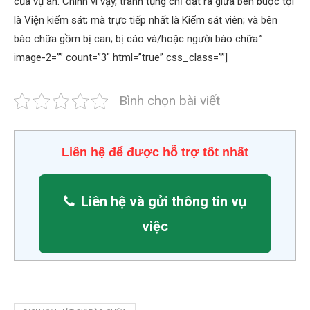
của vụ án. Chính vì vậy, tranh tụng chỉ đặt ra giữa bên buộc tội
là Viện kiểm sát; mà trực tiếp nhất là Kiểm sát viên; và bên
bào chữa gồm bị can; bị cáo và/hoặc người bào chữa.”
image-2=”” count=”3″ html=”true” css_class=””]
Bình chọn bài viết
Liên hệ để được hỗ trợ tốt nhất
Liên hệ và gửi thông tin vụ
việc