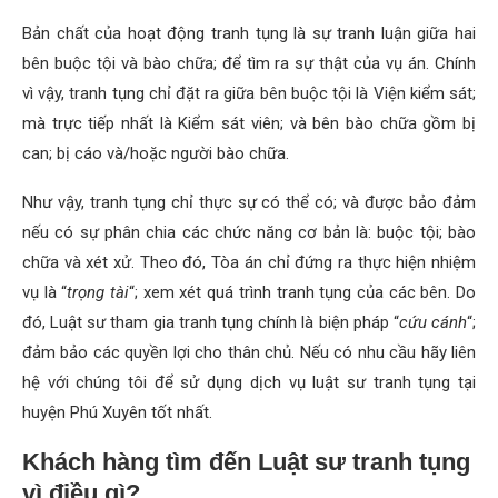
Bản chất của hoạt động tranh tụng là sự tranh luận giữa hai
bên buộc tội và bào chữa; để tìm ra sự thật của vụ án. Chính
vì vậy, tranh tụng chỉ đặt ra giữa bên buộc tội là Viện kiểm sát;
mà trực tiếp nhất là Kiểm sát viên; và bên bào chữa gồm bị
can; bị cáo và/hoặc người bào chữa.
Như vậy, tranh tụng chỉ thực sự có thể có; và được bảo đảm
nếu có sự phân chia các chức năng cơ bản là: buộc tội; bào
chữa và xét xử. Theo đó, Tòa án chỉ đứng ra thực hiện nhiệm
vụ là “
trọng tài
“; xem xét quá trình tranh tụng của các bên. Do
đó, Luật sư tham gia tranh tụng chính là biện pháp “
cứu cánh
“;
đảm bảo các quyền lợi cho thân chủ. Nếu có nhu cầu hãy liên
hệ với chúng tôi để sử dụng dịch vụ luật sư tranh tụng tại
huyện Phú Xuyên tốt nhất.
Khách hàng tìm đến Luật sư tranh tụng
vì điều gì?