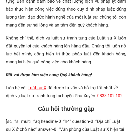
tụng. Bên cạnh đảm bảo về chất lượng dịch vụ pháp lý; đảm
bảo thực hiện công việc đúng theo quy định pháp luật; đúng
lương tâm, đạo đức hành nghề của một luật sư; chúng tôi còn
mang đến sự hài lòng và an tâm đến quý khách hàng.
Không chỉ thế, dịch vụ luật sư tranh tụng của Luật sư X luôn
đặt quyền lợi của khách hàng lên hàng đầu. Chúng tôi luôn nỗ
lực hết mình; cống hiến tri thức pháp luật đến khách hàng;
mang lại hiệu quả công việc cho khách hàng.
Rất vui được làm việc cùng Quý khách hàng
!
Liên hệ với
Luật sư X
để được tư vấn và hỗ trợ tốt nhất về
dịch vụ luật sư tranh tụng tại huyện Phú Xuyên:
0833.102.102
Câu hỏi thường gặp
[sc_fs_multi_faq headline-0=”h4″ question-0=”Địa chỉ Luật
sư X ở chỗ nào” answer-0=”Văn phòng của Luật sư X hiện tại