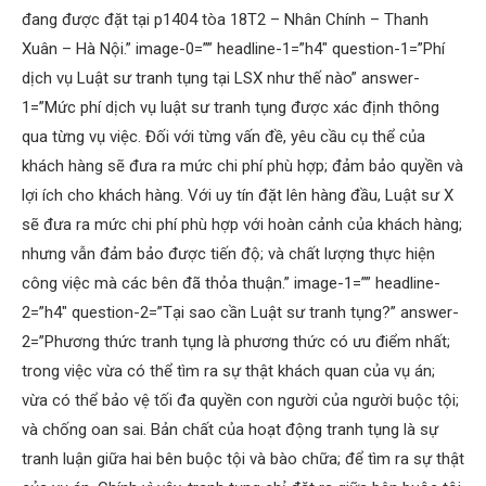
đang được đặt tại p1404 tòa 18T2 – Nhân Chính – Thanh
Xuân – Hà Nội.” image-0=”” headline-1=”h4″ question-1=”Phí
dịch vụ Luật sư tranh tụng tại LSX như thế nào” answer-
1=”Mức phí dịch vụ luật sư tranh tụng được xác định thông
qua từng vụ việc. Đối với từng vấn đề, yêu cầu cụ thể của
khách hàng sẽ đưa ra mức chi phí phù hợp; đảm bảo quyền và
lợi ích cho khách hàng. Với uy tín đặt lên hàng đầu, Luật sư X
sẽ đưa ra mức chi phí phù hợp với hoàn cảnh của khách hàng;
nhưng vẫn đảm bảo được tiến độ; và chất lượng thực hiện
công việc mà các bên đã thỏa thuận.” image-1=”” headline-
2=”h4″ question-2=”Tại sao cần Luật sư tranh tụng?” answer-
2=”Phương thức tranh tụng là phương thức có ưu điểm nhất;
trong việc vừa có thể tìm ra sự thật khách quan của vụ án;
vừa có thể bảo vệ tối đa quyền con người của người buộc tội;
và chống oan sai. Bản chất của hoạt động tranh tụng là sự
tranh luận giữa hai bên buộc tội và bào chữa; để tìm ra sự thật