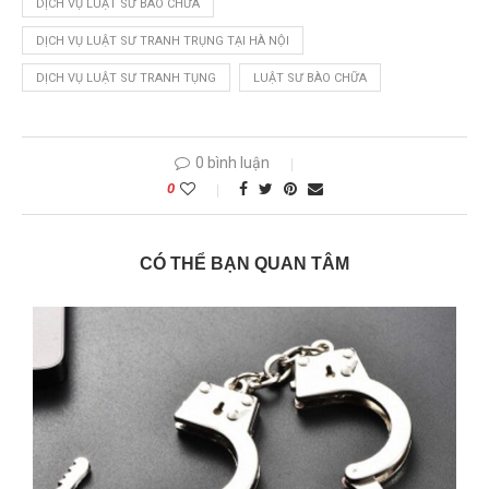
DỊCH VỤ LUẬT SƯ BÀO CHỮA
DỊCH VỤ LUẬT SƯ TRANH TRỤNG TẠI HÀ NỘI
DỊCH VỤ LUẬT SƯ TRANH TỤNG
LUẬT SƯ BÀO CHỮA
0 bình luận
0
CÓ THỂ BẠN QUAN TÂM