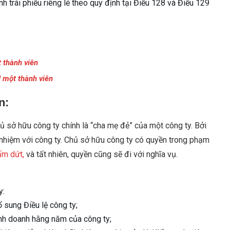
nh trái phiếu riêng lẻ theo quy định tại Điều 128 và Điều 129
 thành viên
 một thành viên
n:
hủ sở hữu công ty chính là “cha mẹ đẻ” của một công ty. Bởi
h nhiệm với công ty. Chủ sở hữu công ty có quyền trong phạm
ấm dứt,
và tất nhiên, quyền cũng sẽ đi với nghĩa vụ.
y:
ổ sung Điều lệ công ty;
kinh doanh hằng năm của công ty;