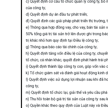
c) Quyết định cơ cấu tổ chức quản lý công ty, bổ 
của công ty;
d) Quyết định dự án đầu tư phát triển;
đ) Quyết định các giải pháp phát triển thị trường, 
e) Thông qua hợp đồng vay, cho vay, bán tài sản v
50% tổng giá trị tài sản trở lên được ghi trong bá
trị khác nhỏ hơn quy định tại Điều lệ công ty;
g) Thông qua báo cáo tài chính của công ty;
h) Quyết định tăng vốn điều lệ của công ty; chuy
tổ chức, cá nhân khác; quyết định phát hành trái ph
i) Quyết định thành lập công ty con, góp vốn vào 
k) Tổ chức giám sát và đánh giá hoạt động kinh d
l) Quyết định việc sử dụng lợi nhuận sau khi đã h
công ty;
m) Quyết định tổ chức lại, giải thể và yêu cầu phá
n) Thu hồi toàn bộ giá trị tài sản của công ty sau
o) Quyền khác theo quy định của Luật này và Điều 